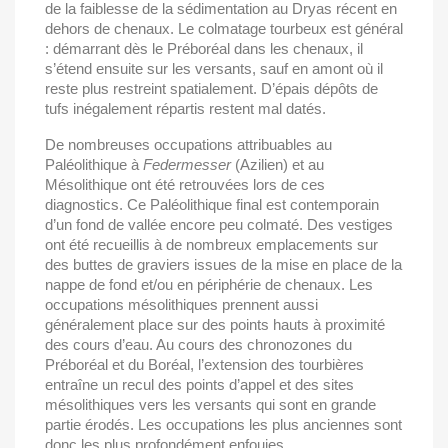
de la faiblesse de la sédimentation au Dryas récent en
dehors de chenaux. Le colmatage tourbeux est général
: démarrant dès le Préboréal dans les chenaux, il
s’étend ensuite sur les versants, sauf en amont où il
reste plus restreint spatialement. D’épais dépôts de
tufs inégalement répartis restent mal datés.
De nombreuses occupations attribuables au
Paléolithique à
Federmesser
(Azilien) et au
Mésolithique ont été retrouvées lors de ces
diagnostics. Ce Paléolithique final est contemporain
d’un fond de vallée encore peu colmaté. Des vestiges
ont été recueillis à de nombreux emplacements sur
des buttes de graviers issues de la mise en place de la
nappe de fond et/ou en périphérie de chenaux. Les
occupations mésolithiques prennent aussi
généralement place sur des points hauts à proximité
des cours d’eau. Au cours des chronozones du
Préboréal et du Boréal, l’extension des tourbières
entraîne un recul des points d’appel et des sites
mésolithiques vers les versants qui sont en grande
partie érodés. Les occupations les plus anciennes sont
donc les plus profondément enfouies.