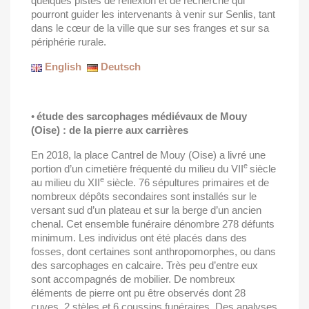
quelques pistes de réflexion et de recherche qui
pourront guider les intervenants à venir sur Senlis, tant
dans le cœur de la ville que sur ses franges et sur sa
périphérie rurale.
English
Deutsch
•
é
tude des sarcophages médiévaux de Mouy
(Oise) : de la pierre aux carrières
En 2018, la place Cantrel de Mouy (Oise) a livré une
e
portion d’un cimetière fréquenté du milieu du VII
siècle
e
au milieu du XII
siècle. 76 sépultures primaires et de
nombreux dépôts secondaires sont installés sur le
versant sud d’un plateau et sur la berge d’un ancien
chenal. Cet ensemble funéraire dénombre 278 défunts
minimum. Les individus ont été placés dans des
fosses, dont certaines sont anthropomorphes, ou dans
des sarcophages en calcaire. Très peu d’entre eux
sont accompagnés de mobilier. De nombreux
éléments de pierre ont pu être observés dont 28
cuves, 2 stèles et 6 coussins funéraires. Des analyses