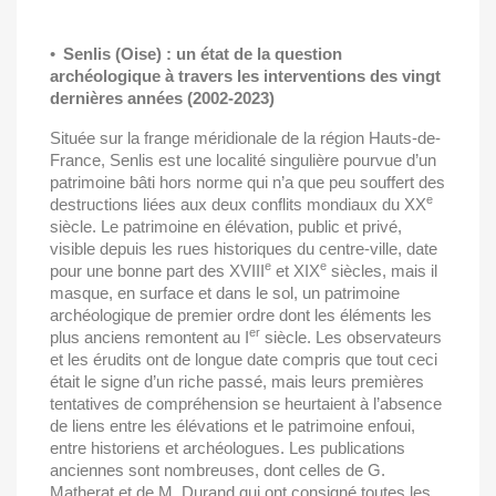
•
Senlis (Oise) : un état de la question
archéologique à travers les interventions des vingt
dernières années (2002-2023)
Située sur la frange méridionale de la région Hauts-de-
France, Senlis est une localité singulière pourvue d’un
patrimoine bâti hors norme qui n’a que peu souffert des
e
destructions liées aux deux conflits mondiaux du XX
siècle. Le patrimoine en élévation, public et privé,
visible depuis les rues historiques du centre-ville, date
e
e
pour une bonne part des XVIII
et XIX
siècles, mais il
masque, en surface et dans le sol, un patrimoine
archéologique de premier ordre dont les éléments les
er
plus anciens remontent au I
siècle. Les observateurs
et les érudits ont de longue date compris que tout ceci
était le signe d’un riche passé, mais leurs premières
tentatives de compréhension se heurtaient à l’absence
de liens entre les élévations et le patrimoine enfoui,
entre historiens et archéologues. Les publications
anciennes sont nombreuses, dont celles de G.
Matherat et de M. Durand qui ont consigné toutes les