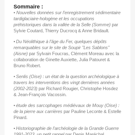
Sommaire :
•
Nouvelles données sur l’enregistrement sédimentaire
tardiglaciaire-hologène et les occupations
préhistoriques dans la vallée de la Selle (Somme)
par
Sylvie Coutard, Thierry Ducrocq & Anne Bridault
.
•
Du Néolithique à l’âge du Fer, quelques dépôts
remarquables sur le site de Soupir "Les Sablons"
(Aisne)
par Sylvain Foucras, Clément Moreau avec la
collaboration de Ginette Auxiette, Julia Patouret &
Bruno Robert.
•
Senlis (Oise) : un état de la question archéologique à
travers les interventions des vingt dernières années
(2002-2023)
par Richard Rougier, Christophe Hosdez
& Jean-François Vacossin.
•
é
tude des sarcophages médiévaux de Mouy (Oise) :
de la pierre aux carrières
par Pauline Leconte & Estelle
Pinard.
•
Historiographie de l’archéologie de la Grande Guerre
1991-2023, un petit rappel
par Denis Maréchal.