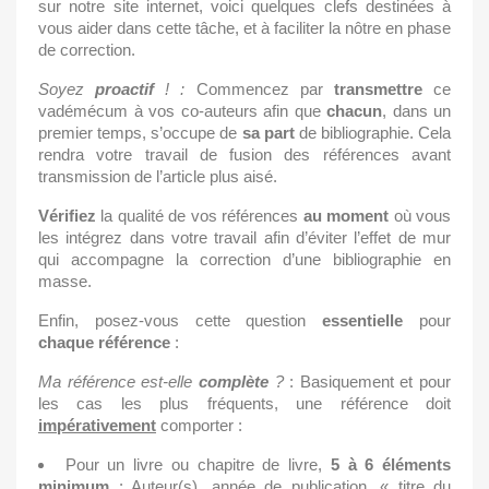
sur notre site internet, voici quelques clefs destinées à
vous aider dans cette tâche, et à faciliter la nôtre en phase
de correction.
Soyez
proactif
! :
Commencez par
transmettre
ce
vadémécum à vos co-auteurs afin que
chacun
, dans un
premier temps, s’occupe de
sa
part
de bibliographie. Cela
rendra votre travail de fusion des références avant
transmission de l’article plus aisé.
Vérifiez
la qualité de vos références
au moment
où vous
les intégrez dans votre travail afin d’éviter l’effet de mur
qui accompagne la correction d’une bibliographie en
masse.
Enfin, posez-vous cette question
essentielle
pour
chaque
référence
:
Ma référence est-elle
complète
?
: Basiquement et pour
les cas les plus fréquents, une référence doit
impérativement
comporter :
Pour un livre ou chapitre de livre,
5
à
6
éléments
minimum
: Auteur(s), année de publication, « titre du