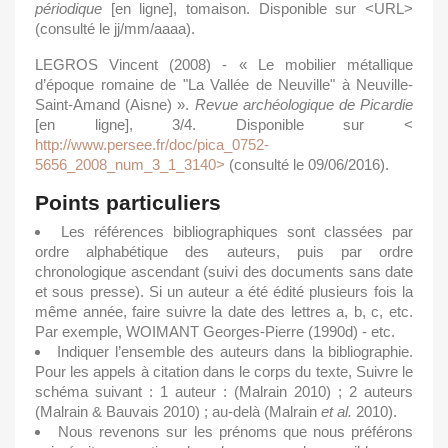
périodique
[en ligne], tomaison. Disponible sur <URL>
(consulté le jj/mm/aaaa).
LEGROS Vincent (2008) - « Le mobilier métallique
d’époque romaine de "La Vallée de Neuville" à Neuville-
Saint-Amand (Aisne) ».
Revue
archéologique
de
Picardie
[en ligne], 3/4. Disponible sur <
http://www.persee.fr/doc/pica_0752-
5656_2008_num_3_1_3140>
(consulté le 09/06/2016).
Points particuliers
Les références bibliographiques sont classées par
ordre alphabétique des auteurs, puis par ordre
chronologique ascendant (suivi des documents sans date
et sous presse). Si un auteur a été édité plusieurs fois la
même année, faire suivre la date des lettres a, b, c, etc.
Par exemple, WOIMANT Georges-Pierre (1990d) - etc.
Indiquer l’ensemble des auteurs dans la bibliographie.
Pour les appels à citation dans le corps du texte, Suivre le
schéma suivant : 1 auteur : (Malrain 2010) ; 2 auteurs
(Malrain & Bauvais 2010) ; au-delà (Malrain
et al.
2010).
Nous revenons sur les prénoms que nous préférons