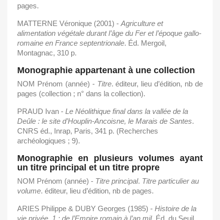
pages.
MATTERNE Véronique (2001) -
Agriculture
et
alimentation
végétale
durant l’âge du Fer et l’époque gallo-
romaine en France septentrionale
. Éd. Mergoil,
Montagnac, 310 p.
Monographie appartenant à une collection
NOM Prénom (année) -
Titre
. éditeur, lieu d’édition, nb de
pages (collection ; n° dans la collection).
PRAUD Ivan -
Le Néolithique final dans la vallée de la
Deûle : le site d’Houplin-Ancoisne,
le
Marais
de
Santes
.
CNRS éd., Inrap, Paris, 341 p. (Recherches
archéologiques ; 9).
Monographie en plusieurs volumes ayant
un titre principal et un titre propre
NOM Prénom (année) -
Titre
principal
.
Titre
particulier
au
volume
. éditeur, lieu d’édition, nb de pages.
ARIES Philippe & DUBY Georges (1985) -
Histoire de la
vie privée. 1 : de l’Empire
romain
à
l’an
mil
. Éd. du Seuil,