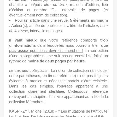
chapitre » ou/puis
titre
du
livre
, maison d’édition, lieu
d’édition et nombre OU intervalle de pages (et
éventuellement nom de collection).
Pour un article dans une revue,
5
éléments
minimum
: Auteur(s), année de publication, « titre de l’article »,
nom
de la revue
, intervalle de pages.
Il vaut mieux
que votre référence comporte
trop
d’informations
dans lesquelles nous
pourrons trier,
que
pas assez
que nous devrons chercher
!
La correction
d’une bibliographie qui ne suit pas ce conseil se fait à un
rythme de
moins de deux pages par heure
.
Le
cas
des
collections
:
La notion de collection (à indiquer
entre parenthèses, en fin de référence) n’est pas toujours
évidente à manier et nécessite parfois d’être éclaircie.
Dans les cas simples, l’ouvrage appartient à une
collection clairement identifiée. Ci-dessous, référence
renvoyant au chapitre d’un livre appartenant au n°50 de la
collection Mémoires :
KASPRZYK Michel (2018) - « Les mutations de l’Antiquité
tardive dans l’est du diocèse des Gaule », dans REDDE