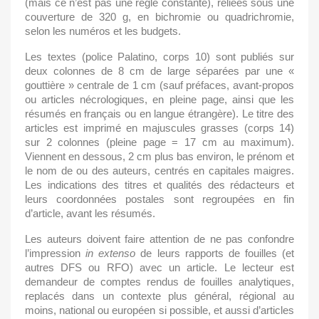
(mais ce n’est pas une règle constante), reliées sous une
couverture de 320 g, en bichromie ou quadrichromie,
selon les numéros et les budgets.
Les textes (police Palatino, corps 10) sont publiés sur
deux colonnes de 8 cm de large séparées par une «
gouttière » centrale de 1 cm (sauf préfaces, avant-propos
ou articles nécrologiques, en pleine page, ainsi que les
résumés en français ou en langue étrangère). Le titre des
articles est imprimé en majuscules grasses (corps 14)
sur 2 colonnes (pleine page = 17 cm au maximum).
Viennent en dessous, 2 cm plus bas environ, le prénom et
le nom de ou des auteurs, centrés en capitales maigres.
Les indications des titres et qualités des rédacteurs et
leurs coordonnées postales sont regroupées en fin
d’article, avant les résumés.
Les auteurs doivent faire attention de ne pas confondre
l’impression
in extenso
de leurs rapports de fouilles (et
autres DFS ou RFO) avec un article. Le lecteur est
demandeur de comptes rendus de fouilles analytiques,
replacés dans un contexte plus général, régional au
moins, national ou européen si possible, et aussi d’articles