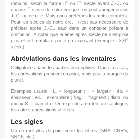
e
er
romains, selon la forme II
ou I
siècle avant J.-C. ou
er
encore I
siècle de notre ère que l’on peut abréger en av.
J.-C. ou de n. è. Mais nous préférons les mots complets.
Pour les siècles de notre ère, il n’est pas nécessaire de
préciser après J.-C., sauf dans un contexte prêtant à
confusion. À noter que le ème après siècle ne s’emploie
e
plus et est remplacé par e en exposant (exemple : XXI
siècle).
Abréviations dans les inventaires
Obligatoires dans les parties descriptives. Dans ces cas,
les abréviations prennent un point, mais pas la marque du
pluriel.
Exemples usuels : L. = longueur ; l. = largeur ; ép. =
épaisseur ; ex. = exemplaire ; frag. = fragment ; diam. ou
mieux Ø = diamètre. On explicitera en tête du catalogue,
les autres abréviations utilisées.
Les sigles
On ne met plus de point entre les lettres (SRA, CNRS,
SNCF, etc.).