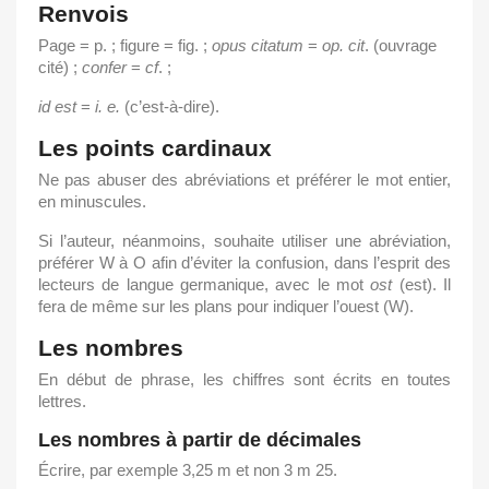
Renvois
Page = p. ; figure = fig. ;
opus
citatum
=
op.
cit
. (ouvrage
cité) ;
confer
=
cf
. ;
id
est
=
i.
e.
(c’est-à-dire).
Les points cardinaux
Ne pas abuser des abréviations et préférer le mot entier,
en minuscules.
Si l’auteur, néanmoins, souhaite utiliser une abréviation,
préférer W à O afin d’éviter la confusion, dans l’esprit des
lecteurs de langue germanique, avec le mot
ost
(est). Il
fera de même sur les plans pour indiquer l’ouest (W).
Les nombres
En début de phrase, les chiffres sont écrits en toutes
lettres.
Les nombres à partir de décimales
Écrire, par exemple 3,25 m et non 3 m 25.