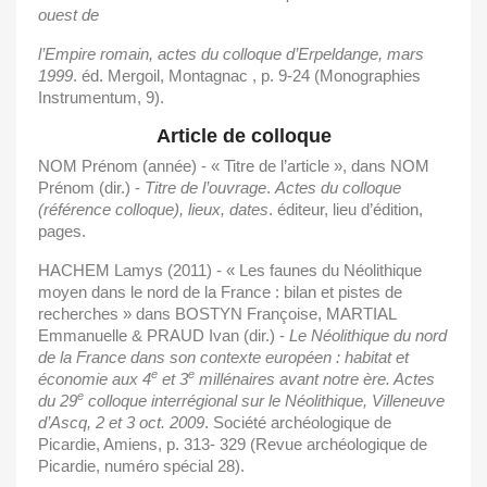
ouest de
l’Empire
romain,
actes
du
colloque
d’Erpeldange,
mars
1999
. éd. Mergoil, Montagnac , p. 9-24 (Monographies
Instrumentum, 9).
Article de colloque
NOM Prénom (année) - « Titre de l’article », dans NOM
Prénom (dir.) -
Titre de l’ouvrage
.
Actes du colloque
(référence colloque), lieux, dates
. éditeur, lieu d’édition,
pages.
HACHEM Lamys (2011) - « Les faunes du Néolithique
moyen dans le nord de la France : bilan et pistes de
recherches » dans BOSTYN Françoise, MARTIAL
Emmanuelle & PRAUD Ivan (dir.) -
Le Néolithique du nord
de la France dans son contexte européen : habitat et
e
e
économie aux 4
et 3
millénaires avant notre ère. Actes
e
du 29
colloque interrégional sur le Néolithique, Villeneuve
d’Ascq, 2 et 3 oct. 2009
. Société archéologique de
Picardie, Amiens, p. 313- 329 (Revue archéologique de
Picardie, numéro spécial 28).