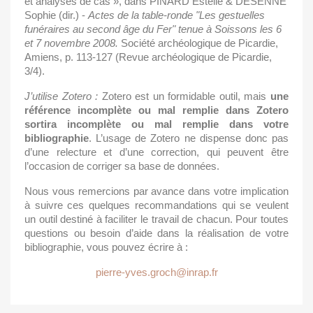
et analyses de cas », dans PINARD Estelle & DESENNE
Sophie (dir.) -
Actes de la table-ronde "Les gestuelles
funéraires au second âge du Fer" tenue à Soissons les 6
et 7 novembre 2008.
Société archéologique de Picardie,
Amiens, p. 113-127 (Revue archéologique de Picardie,
3/4).
J’utilise
Zotero
:
Zotero est un formidable outil, mais
une
référence
incomplète
ou
mal
remplie dans
Zotero
sortira
incomplète
ou
mal
remplie
dans
votre
bibliographie
. L’usage de Zotero ne dispense donc pas
d’une relecture et d’une correction, qui peuvent être
l’occasion de corriger sa base de données.
Nous vous remercions par avance dans votre implication
à suivre ces quelques recommandations qui se veulent
un outil destiné à faciliter le travail de chacun. Pour toutes
questions ou besoin d’aide dans la réalisation de votre
bibliographie, vous pouvez écrire à :
pierre-yves.groch@inrap.fr