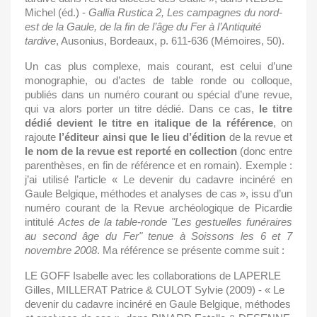
Michel (éd.) -
Gallia Rustica
2,
Les
campagnes
du
nord-
est
de
la
Gaule,
de
la
fin
de
l’âge
du
Fer
à l’Antiquité
tardive
, Ausonius, Bordeaux, p. 611-636 (Mémoires, 50).
Un cas plus complexe, mais courant, est celui d’une
monographie, ou d’actes de table ronde ou colloque,
publiés dans un numéro courant ou spécial d’une revue,
qui va alors porter un titre dédié. Dans ce cas,
le titre
dédié devient le titre en italique de la référence
, on
rajoute
l’éditeur
ainsi
que
le
lieu
d’édition
de la revue et
le
nom
de
la
revue
est
reporté
en
collection
(donc entre
parenthèses, en fin de référence et en romain). Exemple :
j’ai utilisé l’article « Le devenir du cadavre incinéré en
Gaule Belgique, méthodes et analyses de cas », issu d’un
numéro courant de la Revue archéologique de Picardie
intitulé
Actes de la table-ronde "Les gestuelles funéraires
au second âge du Fer" tenue à Soissons les 6 et 7
novembre 2008
. Ma référence se présente comme suit :
LE GOFF Isabelle avec les collaborations de LAPERLE
Gilles, MILLERAT Patrice & CULOT Sylvie (2009) - « Le
devenir du cadavre incinéré en Gaule Belgique, méthodes