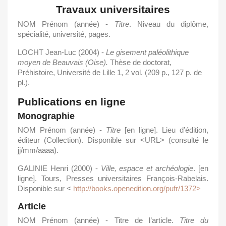
Travaux universitaires
NOM Prénom (année) -
Titre
. Niveau du diplôme,
spécialité, université, pages.
LOCHT Jean-Luc (2004) -
Le
gisement
paléolithique
moyen
de
Beauvais
(Oise).
Thèse de doctorat,
Préhistoire, Université de Lille 1, 2 vol. (209 p., 127 p. de
pl.).
Publications en ligne
Monographie
NOM Prénom (année) -
Titre
[en ligne]. Lieu d’édition,
éditeur (Collection). Disponible sur <URL> (consulté le
jj/mm/aaaa).
GALINIE Henri (2000) -
Ville,
espace
et
archéologie
. [en
ligne]. Tours, Presses universitaires François-Rabelais.
Disponible sur <
http://books.openedition.org/pufr/1372>
Article
NOM Prénom (année) - Titre de l’article.
Titre
du