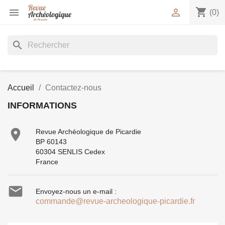
shopping_cart


(0)
search
Accueil
Contactez-nous
INFORMATIONS

Revue Archéologique de Picardie
BP 60143
60304 SENLIS Cedex
France

Envoyez-nous un e-mail :
commande@revue-archeologique-picardie.fr