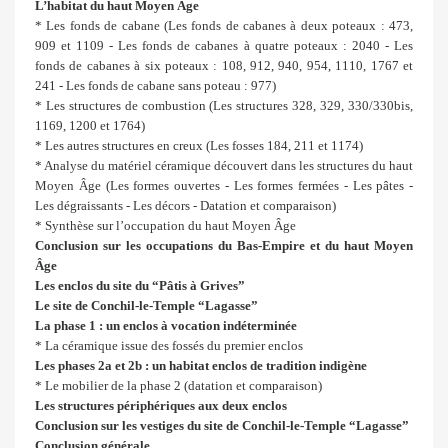
L’habitat du haut Moyen Âge
* Les fonds de cabane (Les fonds de cabanes à deux poteaux : 473,
909 et 1109 - Les fonds de cabanes à quatre poteaux : 2040 - Les
fonds de cabanes à six poteaux : 108, 912, 940, 954, 1110, 1767 et
241 - Les fonds de cabane sans poteau : 977)
* Les structures de combustion (Les structures 328, 329, 330/330bis,
1169, 1200 et 1764)
* Les autres structures en creux (Les fosses 184, 211 et 1174)
* Analyse du matériel céramique découvert dans les structures du haut
Moyen Âge (Les formes ouvertes - Les formes fermées - Les pâtes -
Les dégraissants - Les décors - Datation et comparaison)
* Synthèse sur l’occupation du haut Moyen Âge
Conclusion sur les occupations du Bas-Empire et du haut Moyen
Âge
Les enclos du site du “Pâtis à Grives”
Le site de Conchil-le-Temple “Lagasse”
La phase 1 : un enclos à vocation indéterminée
* La céramique issue des fossés du premier enclos
Les phases 2a et 2b : un habitat enclos de tradition indigène
* Le mobilier de la phase 2 (datation et comparaison)
Les structures périphériques aux deux enclos
Conclusion sur les vestiges du site de Conchil-le-Temple “Lagasse”
Conclusion générale