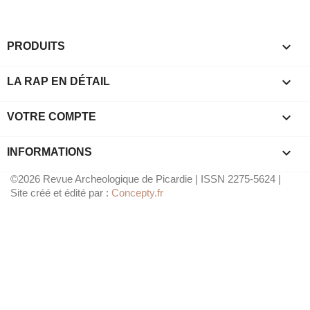

PRODUITS

LA RAP EN DÉTAIL

VOTRE COMPTE
keyboard_arrow_down
INFORMATIONS
©2026 Revue Archeologique de Picardie | ISSN 2275-5624 |
Site créé et édité par :
Concepty.fr