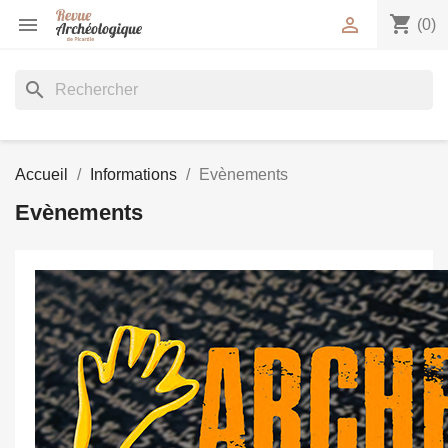
shopping_cart


(0)
search
Accueil
Informations
Evènements
Evènements