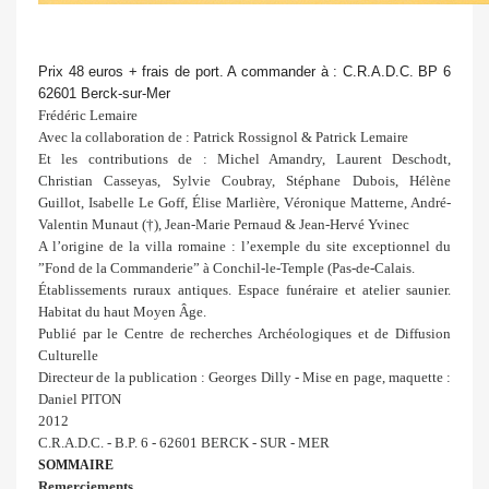
Prix 48 euros + frais de port. A commander à : C.R.A.D.C. BP 6
62601 Berck-sur-Mer
Frédéric Lemaire
Avec la collaboration de : Patrick Rossignol & Patrick Lemaire
Et les contributions de : Michel Amandry, Laurent Deschodt,
Christian Casseyas, Sylvie Coubray, Stéphane Dubois, Hélène
Guillot, Isabelle Le Goff, Élise Marlière, Véronique Matterne, André-
Valentin Munaut (†), Jean-Marie Pernaud & Jean-Hervé Yvinec
A l’origine de la villa romaine : l’exemple du site exceptionnel du
”Fond de la Commanderie” à Conchil-le-Temple (Pas-de-Calais.
Établissements ruraux antiques. Espace funéraire et atelier saunier.
Habitat du haut Moyen Âge.
Publié par le Centre de recherches Archéologiques et de Diffusion
Culturelle
Directeur de la publication : Georges Dilly - Mise en page, maquette :
Daniel PITON
2012
C.R.A.D.C. - B.P. 6 - 62601 BERCK - SUR - MER
SOMMAIRE
Remerciements