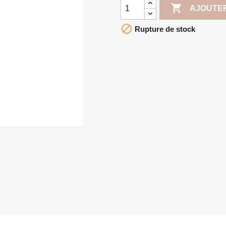

AJOUTER

Rupture de stock