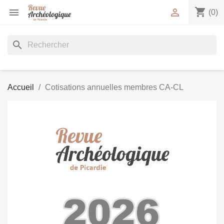
shopping_cart


(0)
search
Accueil
Cotisations annuelles membres CA-CL