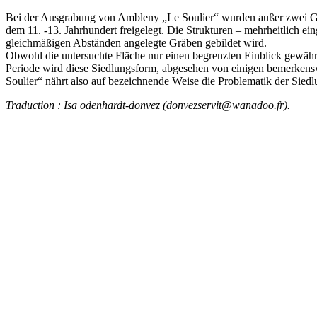
Bei der Ausgrabung von Ambleny „Le Soulier“ wurden außer zwei Gräb
dem 11. -13. Jahrhundert freigelegt. Die Strukturen – mehrheitlich ein
gleichmäßigen Abständen angelegte Gräben gebildet wird.
Obwohl die untersuchte Fläche nur einen begrenzten Einblick gewährt, 
Periode wird diese Siedlungsform, abgesehen von einigen bemerkenswe
Soulier“ nährt also auf bezeichnende Weise die Problematik der Sied
Traduction : Isa odenhardt-donvez (donvezservit@wanadoo.fr).